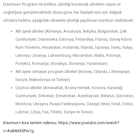
Erasmus+ Programı ile birlikte, işbirliği kurulacak ülkelerin sayısı ve
coğrafyası genişlemektedir. Buna göre, her faaliyet türü için değişik
olmakla birlikte, aşağıdaki ülkelerle işbirliği yapılması mümkün olabilecek:
AB üyesi ülkeler (Almanya, Avusturya, Belçika, Bulgaristan, Çek
Cumhuriyeti, Danimarka, Estonya, Finlandiya, Fransa, Güney Kıbrıs
Rum Yönetimi, Hırvatistan, Hollanda, İrlanda, İspanya, İsveç, İtalya,
Letonya, Litvanya, Lüksemburg, Macaristan, Malta, Polonya,
Portekiz, Romanya, Slovakya, Slovenya, Yunanistan)
AB üyesi olmayan program ülkeleri (Norveç, İzlanda, Lihtenştayn,
İsviçre, Makedonya ve Türkiye)
Üçüncü ülkeler (Arnavutluk, Bosna Hersek, Kosova, Karadağ
Cumhuriyeti, Sırbistan, Ermenistan, Azerbaycan, Belarus, Gürcistan,
Moldova, Ukrayna, Rusya Federasyonu, Cezayir, Mısır, İsrail, Ürdün,
Lübnan, Libya, Fas, Filistin, Suriye ve Tunus)
Erasmus+ kısa tanıtım videosu
:
https://www.youtube.com/watch?
v=AsB8dX0Pw1g