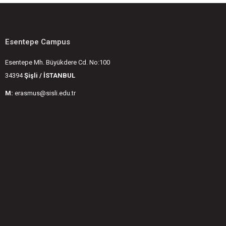
Esentepe Campus
Esentepe Mh. Büyükdere Cd. No:100
34394
Şişli / İSTANBUL
M:
erasmus@sisli.edu.tr